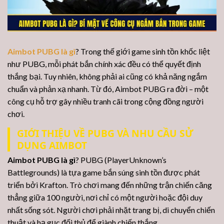
Aimbot PUBG là gì
? Trong thế giới game sinh tồn khốc liệt
như PUBG, mỗi phát bắn chính xác đều có thể quyết định
thắng bại. Tuy nhiên, không phải ai cũng có khả năng ngắm
chuẩn và phản xạ nhanh. Từ đó, Aimbot PUBG ra đời – một
công cụ hỗ trợ gây nhiều tranh cãi trong cộng đồng người
chơi.
GIỚI THIỆU VỀ PUBG VÀ NHU CẦU SỬ
DỤNG AIMBOT
Aimbot PUBG là gì
?
PUBG (PlayerUnknown’s
Battlegrounds) là tựa game bắn súng sinh tồn được phát
triển bởi Krafton. Trò chơi mang đến những trận chiến căng
thẳng giữa 100 người, nơi chỉ có một người hoặc đội duy
nhất sống sót. Người chơi phải nhặt trang bị, di chuyển chiến
thuật và hạ gục đối thủ để giành chiến thắng.