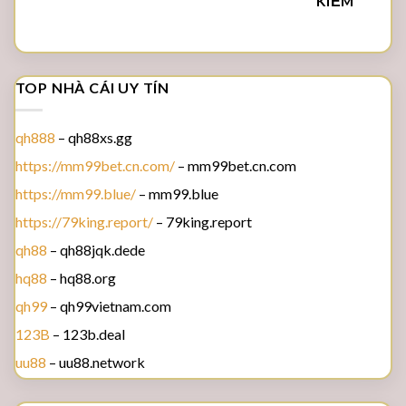
KIẾM
TOP NHÀ CÁI UY TÍN
qh888
– qh88xs.gg
https://mm99bet.cn.com/
– mm99bet.cn.com
https://mm99.blue/
– mm99.blue
https://79king.report/
– 79king.report
qh88
– qh88jqk.dede
hq88
– hq88.org
qh99
– qh99vietnam.com
123B
– 123b.deal
uu88
– uu88.network