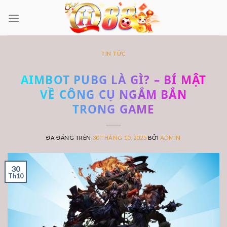
Chuyển
đến
nội
dung
TIN TỨC
AIMBOT PUBG LÀ GÌ? – BÍ MẬT
VỀ CÔNG CỤ NGẮM BẮN
TRONG GAME
ĐÃ ĐĂNG TRÊN
30 THÁNG 10, 2025
BỞI
ADMIN
30
Th10