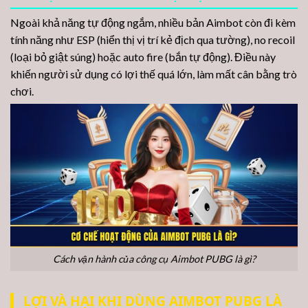
Ngoài khả năng tự động ngắm, nhiều bản Aimbot còn đi kèm
tính năng như ESP (hiển thị vị trí kẻ địch qua tường), no recoil
(loại bỏ giật súng) hoặc auto fire (bắn tự động). Điều này
khiến người sử dụng có lợi thế quá lớn, làm mất cân bằng trò
chơi.
Cách vận hành của công cụ Aimbot PUBG là gì?
LỢI VÀ HẠI KHI DÙNG AIMBOT PUBG LÀ