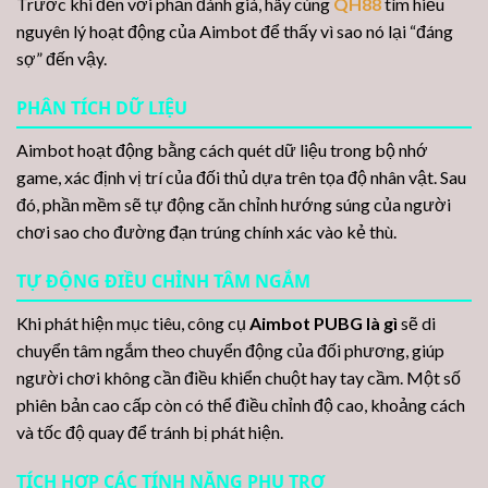
Trước khi đến với phần đánh giá, hãy cùng
QH88
tìm hiểu
nguyên lý hoạt động của Aimbot để thấy vì sao nó lại “đáng
sợ” đến vậy.
PHÂN TÍCH DỮ LIỆU
Aimbot hoạt động bằng cách quét dữ liệu trong bộ nhớ
game, xác định vị trí của đối thủ dựa trên tọa độ nhân vật. Sau
đó, phần mềm sẽ tự động căn chỉnh hướng súng của người
chơi sao cho đường đạn trúng chính xác vào kẻ thù.
TỰ ĐỘNG ĐIỀU CHỈNH TÂM NGẮM
Khi phát hiện mục tiêu, công cụ
Aimbot PUBG là gì
sẽ di
chuyển tâm ngắm theo chuyển động của đối phương, giúp
người chơi không cần điều khiển chuột hay tay cầm. Một số
phiên bản cao cấp còn có thể điều chỉnh độ cao, khoảng cách
và tốc độ quay để tránh bị phát hiện.
TÍCH HỢP CÁC TÍNH NĂNG PHỤ TRỢ