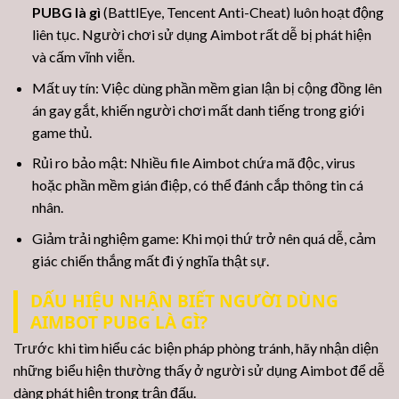
PUBG là gì
(BattlEye, Tencent Anti-Cheat) luôn hoạt động
liên tục. Người chơi sử dụng Aimbot rất dễ bị phát hiện
và cấm vĩnh viễn.
Mất uy tín: Việc dùng phần mềm gian lận bị cộng đồng lên
án gay gắt, khiến người chơi mất danh tiếng trong giới
game thủ.
Rủi ro bảo mật: Nhiều file Aimbot chứa mã độc, virus
hoặc phần mềm gián điệp, có thể đánh cắp thông tin cá
nhân.
Giảm trải nghiệm game: Khi mọi thứ trở nên quá dễ, cảm
giác chiến thắng mất đi ý nghĩa thật sự.
DẤU HIỆU NHẬN BIẾT NGƯỜI DÙNG
AIMBOT PUBG LÀ GÌ?
Trước khi tìm hiểu các biện pháp phòng tránh, hãy nhận diện
những biểu hiện thường thấy ở người sử dụng Aimbot để dễ
dàng phát hiện trong trận đấu.