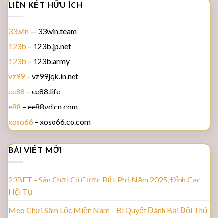
LIÊN KẾT HỮU ÍCH
33win
— 33win.team
123b
– 123b.jp.net
123b
– 123b.army
vz99
– vz99jqk.in.net
ee88
– ee88.life
e88
– ee88vd.cn.com
xoso66
– xoso66.co.com
BÀI VIẾT MỚI
23BET – Sân Chơi Cá Cược Bứt Phá Năm 2025, Đỉnh Cao
Hội Tụ
Mẹo Chơi Sâm Lốc Miền Nam – Bí Quyết Đánh Bại Đối Thủ