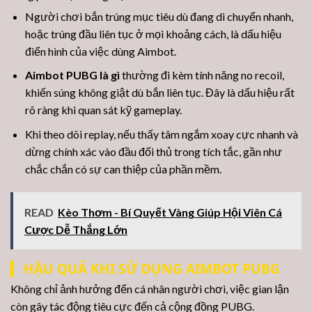
Người chơi bắn trúng mục tiêu dù đang di chuyển nhanh,
hoặc trúng đầu liên tục ở mọi khoảng cách, là dấu hiệu
điển hình của việc dùng Aimbot.
Aimbot PUBG là gì
thường đi kèm tính năng no recoil,
khiến súng không giật dù bắn liên tục. Đây là dấu hiệu rất
rõ ràng khi quan sát kỹ gameplay.
Khi theo dõi replay, nếu thấy tâm ngắm xoay cực nhanh và
dừng chính xác vào đầu đối thủ trong tích tắc, gần như
chắc chắn có sự can thiệp của phần mềm.
READ
Kèo Thơm - Bí Quyết Vàng Giúp Hội Viên Cá
Cược Dễ Thắng Lớn
HẬU QUẢ KHI SỬ DỤNG AIMBOT PUBG
Không chỉ ảnh hưởng đến cá nhân người chơi, việc gian lận
còn gây tác động tiêu cực đến cả cộng đồng PUBG.