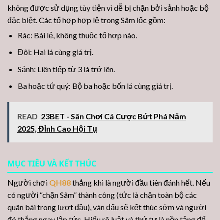
không được sử dụng tùy tiện vì dễ bị chặn bởi sảnh hoặc bộ
đặc biệt. Các tổ hợp hợp lệ trong Sâm lốc gồm:
Rác: Bài lẻ, không thuộc tổ hợp nào.
Đôi: Hai lá cùng giá trị.
Sảnh: Liên tiếp từ 3 lá trở lên.
Ba hoặc tứ quý: Bộ ba hoặc bốn lá cùng giá trị.
READ
23BET - Sân Chơi Cá Cược Bứt Phá Năm
2025, Đỉnh Cao Hội Tụ
MỤC TIÊU VÀ KẾT THÚC
Người chơi
QH88
thắng khi là người đầu tiên đánh hết. Nếu
có người “chặn Sâm” thành công (tức là chặn toàn bộ các
quân bài trong lượt đầu), ván đấu sẽ kết thúc sớm và người
đó thắng ngay lập tức. Hiểu rõ luật và thứ tự là nền tảng để