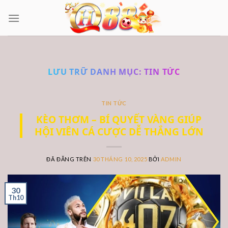
Chuyển
đến
nội
dung
LƯU TRỮ DANH MỤC:
TIN TỨC
TIN TỨC
KÈO THƠM – BÍ QUYẾT VÀNG GIÚP
HỘI VIÊN CÁ CƯỢC DỄ THẮNG LỚN
ĐÃ ĐĂNG TRÊN
30 THÁNG 10, 2025
BỞI
ADMIN
30
Th10