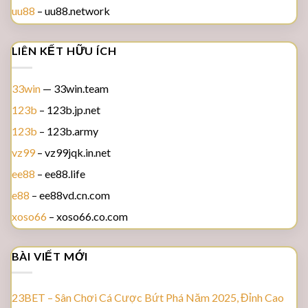
uu88
– uu88.network
LIÊN KẾT HỮU ÍCH
33win
— 33win.team
123b
– 123b.jp.net
123b
– 123b.army
vz99
– vz99jqk.in.net
ee88
– ee88.life
e88
– ee88vd.cn.com
xoso66
– xoso66.co.com
BÀI VIẾT MỚI
23BET – Sân Chơi Cá Cược Bứt Phá Năm 2025, Đỉnh Cao