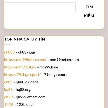
TÌM
KIẾM
TOP NHÀ CÁI UY TÍN
qh888
– qh88xs.gg
https://mm99bet.cn.com/
– mm99bet.cn.com
https://mm99.blue/
– mm99.blue
https://79king.report/
– 79king.report
qh88
– qh88jqk.dede
hq88
– hq88.org
qh99
– qh99vietnam.com
123B
– 123b.deal